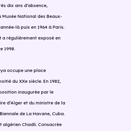
rès dix ans d’absence,
u Musée National des Beaux-
 année-là puis en 1964 à Paris.
et a régulièrement exposé en
e 1998.
Baya occupe une place
moitié du XXe siècle. En 1982,
position inaugurée par le
e d’Alger et du ministre de la
2e Biennale de La Havane, Cuba.
ent algérien Chadli. Consacrée